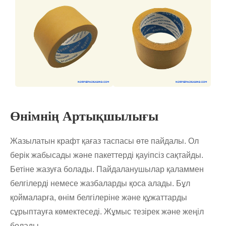
Өнімнің Артықшылығы
Жазылатын крафт қағаз таспасы өте пайдалы. Ол
берік жабысады және пакеттерді қауіпсіз сақтайды.
Бетіне жазуға болады. Пайдаланушылар қаламмен
белгілерді немесе жазбаларды қоса алады. Бұл
қоймаларға, өнім белгілеріне және құжаттарды
сұрыптауға көмектеседі. Жұмыс тезірек және жеңіл
болады.