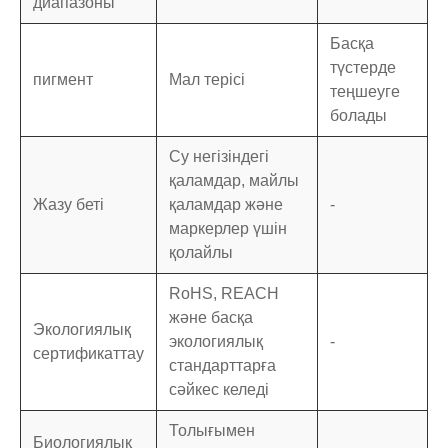
диапазоны
Басқа
түстерде
пигмент
Мал терісі
теңшеуге
болады
Су негізіндегі
қаламдар, майлы
Жазу беті
қаламдар және
-
маркерлер үшін
қолайлы
RoHS, REACH
және басқа
Экологиялық
экологиялық
-
сертификаттау
стандарттарға
сәйкес келеді
Толығымен
Биологиялық