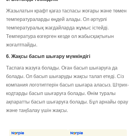
Жазылатын крафт қағаз таспасы жоғары және төмен
температураларды өңдей алады. Ол әртүрлі
температуралық жағдайларда жұмыс істейді.
Температура өзгерген кезде ол жабысқақтығын
жоғалтпайды.
6. Жақсы басып шығару мүмкіндігі
Таспаға жазуға болады. Оған басып шығаруға да
болады. Ол басып шығаруды жақсы талап етеді. Сіз
компания логотиптерін басып шығара аласыз. Штрих-
кодтарды басып шығаруға болады. Өнім туралы
ақпаратты басып шығаруға болады. Бұл арнайы орау
және таңбалау үшін жақсы.