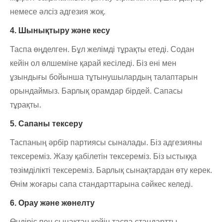
немесе әлсіз адгезия жоқ.
4. Шынықтыру және кесу
Таспа өңделген. Бұл желімді тұрақты етеді. Содан
кейін ол өлшеміне қарай кесіледі. Біз ені мен
ұзындығы бойынша тұтынушылардың талаптарын
орындаймыз. Барлық орамдар бірдей. Сапасы
тұрақты.
5. Сапаны тексеру
Таспаның әрбір партиясы сыналады. Біз адгезияны
тексереміз. Жазу қабілетін тексереміз. Біз ыстыққа
төзімділікті тексереміз. Барлық сынақтардан өту керек.
Өнім жоғары сапа стандарттарына сәйкес келеді.
6. Орау және жөнелту
Өндіріс пен сынақтан кейін таспа стандартты