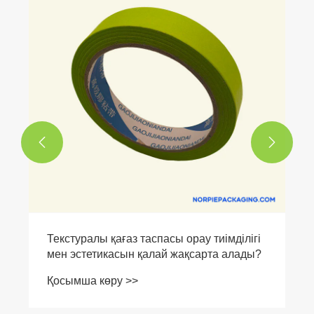


Картон тығыздағыш таспасының
құрылымы мен өнімділігін талдау
Қосымша көру >>