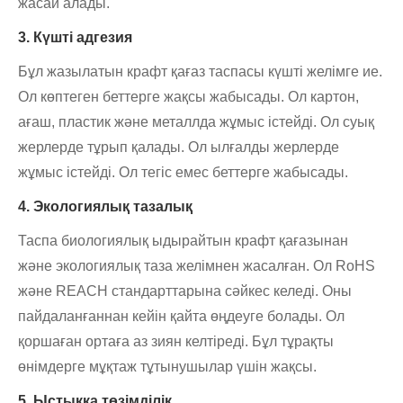
жасай алады.
3. Күшті адгезия
Бұл жазылатын крафт қағаз таспасы күшті желімге ие.
Ол көптеген беттерге жақсы жабысады. Ол картон,
ағаш, пластик және металлда жұмыс істейді. Ол суық
жерлерде тұрып қалады. Ол ылғалды жерлерде
жұмыс істейді. Ол тегіс емес беттерге жабысады.
4. Экологиялық тазалық
Таспа биологиялық ыдырайтын крафт қағазынан
және экологиялық таза желімнен жасалған. Ол RoHS
және REACH стандарттарына сәйкес келеді. Оны
пайдаланғаннан кейін қайта өңдеуге болады. Ол
қоршаған ортаға аз зиян келтіреді. Бұл тұрақты
өнімдерге мұқтаж тұтынушылар үшін жақсы.
5. Ыстыққа төзімділік