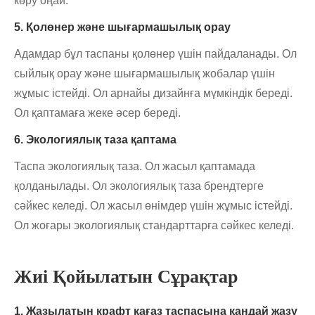
көру оңай.
5. Қолөнер және шығармашылық орау
Адамдар бұл таспаны қолөнер үшін пайдаланады. Ол
сыйлық орау және шығармашылық жобалар үшін
жұмыс істейді. Ол арнайы дизайнға мүмкіндік береді.
Ол қаптамаға жеке әсер береді.
6. Экологиялық таза қаптама
Таспа экологиялық таза. Ол жасыл қаптамада
қолданылады. Ол экологиялық таза брендтерге
сәйкес келеді. Ол жасыл өнімдер үшін жұмыс істейді.
Ол жоғары экологиялық стандарттарға сәйкес келеді.
Жиі Қойылатын Сұрақтар
1. Жазылатын крафт қағаз таспасына қандай жазу