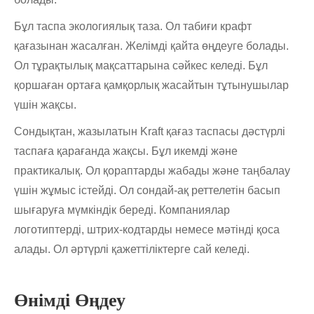
Бұл таспа экологиялық таза. Ол табиғи крафт
қағазынан жасалған. Желімді қайта өңдеуге болады.
Ол тұрақтылық мақсаттарына сәйкес келеді. Бұл
қоршаған ортаға қамқорлық жасайтын тұтынушылар
үшін жақсы.
Сондықтан, жазылатын Kraft қағаз таспасы дәстүрлі
таспаға қарағанда жақсы. Бұл икемді және
практикалық. Ол қораптарды жабады және таңбалау
үшін жұмыс істейді. Ол сондай-ақ реттелетін басып
шығаруға мүмкіндік береді. Компаниялар
логотиптерді, штрих-кодтарды немесе мәтінді қоса
алады. Ол әртүрлі қажеттіліктерге сай келеді.
Өнімді Өңдеу