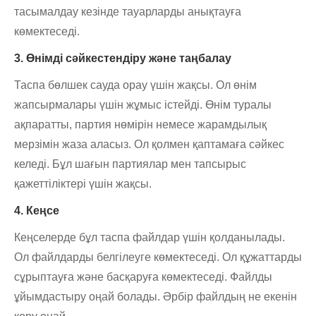
тасымалдау кезінде тауарларды анықтауға
көмектеседі.
3. Өнімді сәйкестендіру және таңбалау
Таспа бөлшек сауда орау үшін жақсы. Ол өнім
жапсырмалары үшін жұмыс істейді. Өнім туралы
ақпаратты, партия нөмірін немесе жарамдылық
мерзімін жаза аласыз. Ол қолмен қаптамаға сәйкес
келеді. Бұл шағын партиялар мен тапсырыс
қажеттіліктері үшін жақсы.
4. Кеңсе
Кеңселерде бұл таспа файлдар үшін қолданылады.
Ол файлдарды белгілеуге көмектеседі. Ол құжаттарды
сұрыптауға және басқаруға көмектеседі. Файлды
ұйымдастыру оңай болады. Әрбір файлдың не екенін