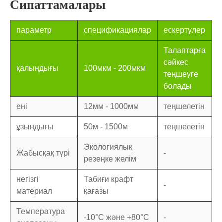
Сипаттамалары
параметр
спецификациялар
ескертулер
Талаптарға
сәйкес
қалыңдығы
100мкм - 200мкм
теңшеуге
болады
ені
12мм - 1000мм
теңшелетін
ұзындығы
50м - 1500м
теңшелетін
Экологиялық
Жабысқақ түрі
-
резеңке желім
негізгі
Табиғи крафт
-
материал
қағазы
Температура
-10°C және +80°C
-