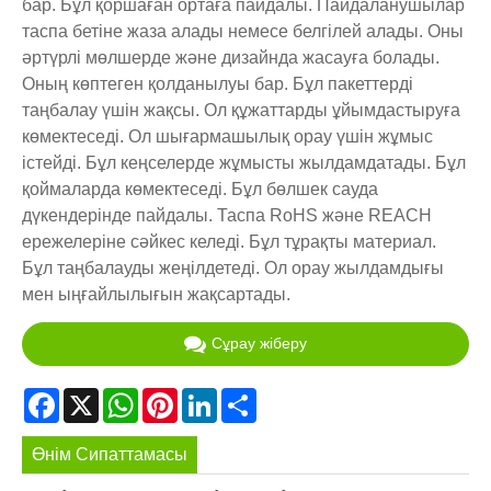
бар. Бұл қоршаған ортаға пайдалы. Пайдаланушылар
таспа бетіне жаза алады немесе белгілей алады. Оны
әртүрлі мөлшерде және дизайнда жасауға болады.
Оның көптеген қолданылуы бар. Бұл пакеттерді
таңбалау үшін жақсы. Ол құжаттарды ұйымдастыруға
көмектеседі. Ол шығармашылық орау үшін жұмыс
істейді. Бұл кеңселерде жұмысты жылдамдатады. Бұл
қоймаларда көмектеседі. Бұл бөлшек сауда
дүкендерінде пайдалы. Таспа RoHS және REACH
ережелеріне сәйкес келеді. Бұл тұрақты материал.
Бұл таңбалауды жеңілдетеді. Ол орау жылдамдығы
мен ыңғайлылығын жақсартады.
Сұрау жіберу
Facebook
X
WhatsApp
Pinterest
LinkedIn
Share
Өнім Сипаттамасы