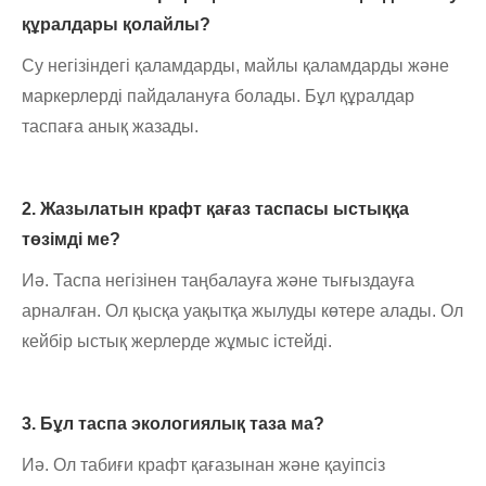
құралдары қолайлы?
Су негізіндегі қаламдарды, майлы қаламдарды және
маркерлерді пайдалануға болады. Бұл құралдар
таспаға анық жазады.
2. Жазылатын крафт қағаз таспасы ыстыққа
төзімді ме?
Иә. Таспа негізінен таңбалауға және тығыздауға
арналған. Ол қысқа уақытқа жылуды көтере алады. Ол
кейбір ыстық жерлерде жұмыс істейді.
3. Бұл таспа экологиялық таза ма?
Иә. Ол табиғи крафт қағазынан және қауіпсіз