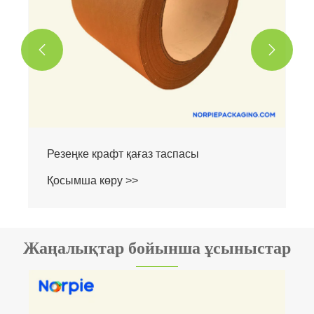


Экологиялық таза крафт қағаз таспасы
Қосымша көру >>
Жаңалықтар бойынша ұсыныстар