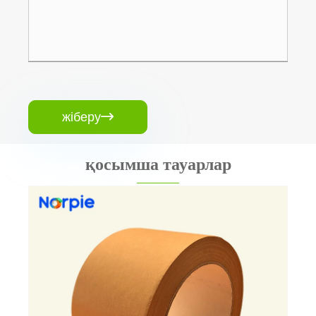
жіберу

қосымша тауарлар