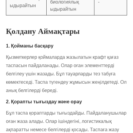
биологиялық
-
ыдырайтын
ыдырайтын
Қолдану Аймақтары
1. Қойманы басқару
Қызметкерлер қоймаларда жазылатын крафт қағаз
таспасын пайдаланады. Олар оған элементтерді
белгілеу үшін жазады. Бұл тауарларды тез табуға
көмектеседі. Таспа түгендеу жұмысын жеңілдетеді. Ол
анық белгілерді береді.
2. Қорапты тығыздау және орау
Бұл таспа қораптарды тығыздайды. Пайдаланушылар
оған жаза алады. Олар ішіндегіні, логистикалық
ақпаратты немесе белгілерді қосады. Таспаға жазу