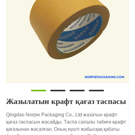
Жазылатын крафт қағаз таспасы
Qingdao Norpie Packaging Co., Ltd жазатын крафт
қағаз таспасын жасайды. Таспа сапалы табиғи крафт
қағазынан жасалған. Оның күшті жабысқақ қабаты