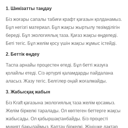
1. Шикізатты таңдау
Біз жоғары сапалы табиғи крафт қағазын қолданамыз.
Бұл негізгі материал. Бұл жақсы жыртылу төзімділігін
береді. Бұл экологиялық таза. Қағаз жақсы өңделеді.
Беті тегіс. Бұл желім қосу үшін жақсы жұмыс істейді.
2. Беттік өңдеу
Таспа арнайы процестен өтеді. Бұл бетті жазуға
қолайлы етеді. Сіз әртүрлі қаламдарды пайдалана
аласыз. Жазу тегіс. Белгілер оңай жоғалмайды.
3. Жабысқақ жабын
Біз Kraft қағазына экологиялық таза желім қосамыз.
Желім біркелкі таралады. Ол көптеген беттерге жақсы
жабысады. Ол қабыршақтанбайды. Біз процесті
мұқият бақылаймыз. Қаптау біркелкі. Жіңішке дақтар