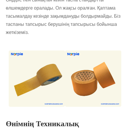
өлшемдерге оралады. Ол жақсы оралған. Қаптама
тасымалдау кезінде зақымдануды болдырмайды. Біз
таспаны тапсырыс берушінің тапсырысы бойынша
жеткіземіз.
Өнімнің Техникалық