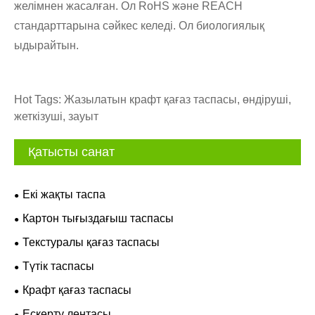
желімнен жасалған. Ол RoHS және REACH
стандарттарына сәйкес келеді. Ол биологиялық
ыдырайтын.
Hot Tags: Жазылатын крафт қағаз таспасы, өндіруші,
жеткізуші, зауыт
Қатысты санат
Екі жақты таспа
Картон тығыздағыш таспасы
Текстуралы қағаз таспасы
Түтік таспасы
Крафт қағаз таспасы
Ескерту лентасы