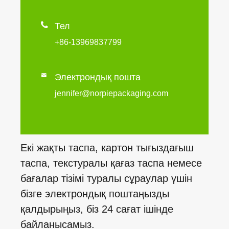

Тел
+86-13969837799

Электрондық пошта
jennifer@norpiepackaging.com
Екі жақты таспа, картон тығыздағыш
таспа, текстуралы қағаз таспа немесе
бағалар тізімі туралы сұраулар үшін
бізге электрондық поштаңызды
қалдырыңыз, біз 24 сағат ішінде
байланысамыз.