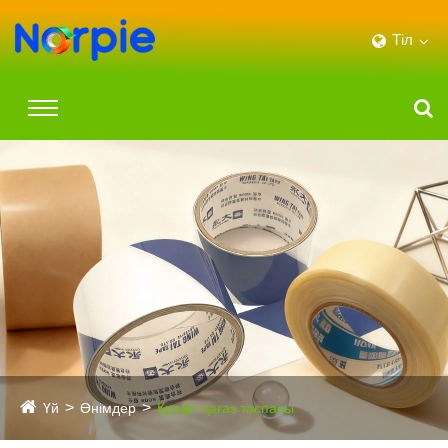
Тіл
Үй
Өнімдер
Крафт қағаз таспасы