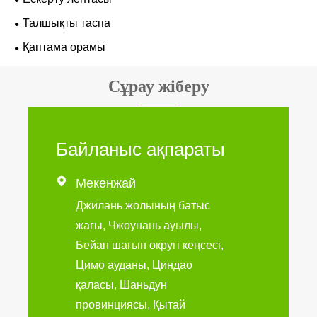
Талшықты таспа
Қаптама орамы
Сұрау жіберу
Байланыс ақпараты

Мекенжай
Джилань жолының батыс
жағы, Чжоунань ауылы,
Бейан шағын округі кеңсесі,
Цимо ауданы, Циндао
қаласы, Шаньдун
провинциясы, Қытай