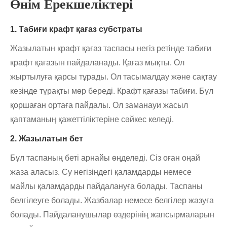
Өнім Ерекшеліктері
1. Табиғи крафт қағаз субстраты
Жазылатын крафт қағаз таспасы негіз ретінде табиғи
крафт қағазын пайдаланады. Қағаз мықты. Ол
жыртылуға қарсы тұрады. Ол тасымалдау және сақтау
кезінде тұрақты мөр береді. Крафт қағазы табиғи. Бұл
қоршаған ортаға пайдалы. Ол заманауи жасыл
қаптаманың қажеттіліктеріне сәйкес келеді.
2. Жазылатын бет
Бұл таспаның беті арнайы өңделеді. Сіз оған оңай
жаза аласыз. Су негізіндегі қаламдарды немесе
майлы қаламдарды пайдалануға болады. Таспаны
белгілеуге болады. Жазбалар немесе белгілер жазуға
болады. Пайдаланушылар өздерінің жапсырмаларын