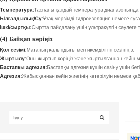
Температура:
Таспаны қандай температура диапазонында п
Ылғалдылық/Су:
Ұзақ мерзімді гидроизоляция немесе суға
Ішкі/сыртқы:
Сыртта пайдалану үшін ультракүлгін сәулеге тө
(4) Байқап көріңіз
Қол сезімі:
Матаның қалыңдығы мен икемділігін сезініңіз.
Жыртылу:
Оны жыртып көріңіз және жыртылғаннан кейін ма
Бастапқы адгезия:
Бастапқы адгезия күшін сезіну үшін бе
Адгезия:
Жабысқаннан кейін жиегінің көтерілуін немесе қа