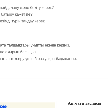
айдалану және бекіту керек?
 батыру қажет пе?
зімді түрін таңдау керек.
та талшықтары ұқыпты екенін көріңіз.
тіне ақырын басыңыз.
бығын тексеру үшін біраз уақыт бақылаңыз.
Ақ мата таспасы