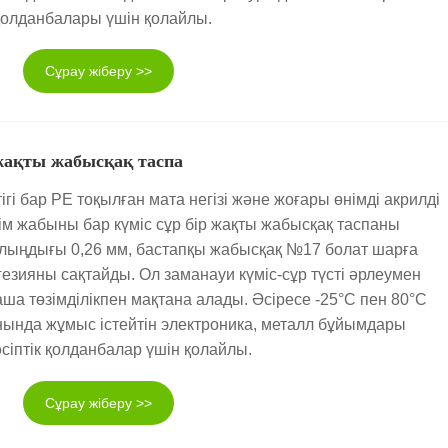
олданбалары үшін қолайлы.
Сұрау жіберу >>
 жақты жабысқақ таспа
ігі бар PE тоқылған мата негізі және жоғары өнімді акрилді
ім жабыны бар күміс сұр бір жақты жабысқақ таспаны
алыңдығы 0,26 мм, бастапқы жабысқақ №17 болат шарға
гезияны сақтайды. Ол заманауи күміс-сұр түсті әрлеумен
ша төзімділікпен мақтана алады. Әсіресе -25°C пен 80°C
ында жұмыс істейтін электроника, металл бұйымдары
сіптік қолданбалар үшін қолайлы.
Сұрау жіберу >>