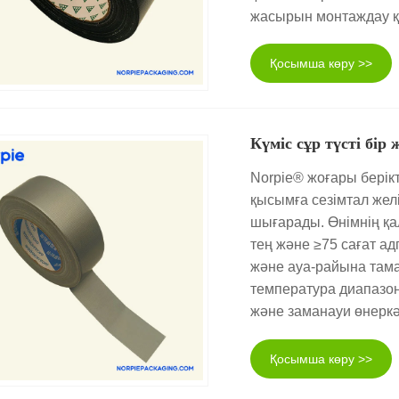
жасырын монтаждау қ
Қосымша көру >>
Күміс сұр түсті бір
Norpie® жоғары берікт
қысымға сезімтал жел
шығарады. Өнімнің қ
тең және ≥75 сағат ад
және ауа-райына тама
температура диапазон
және заманауи өнеркә
Қосымша көру >>