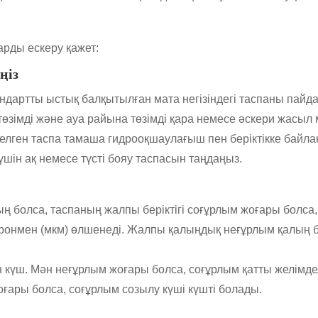
арды ескеру қажет:
ңіз
андартты ыстық балқытылған мата негізіндегі таспаны пайд
төзімді және ауа райына төзімді қара немесе әскери жасыл
делген таспа тамаша гидрооқшаулағыш пен беріктікке байл
шін ақ немесе түсті бояу таспасын таңдаңыз.
ң болса, таспаның жалпы беріктігі соғұрлым жоғары болса,
онмен (мкм) өлшенеді. Жалпы қалыңдық неғұрлым қалың бо
 күш. Мән неғұрлым жоғары болса, соғұрлым қатты желімде
оғары болса, соғұрлым созылу күші күшті болады.