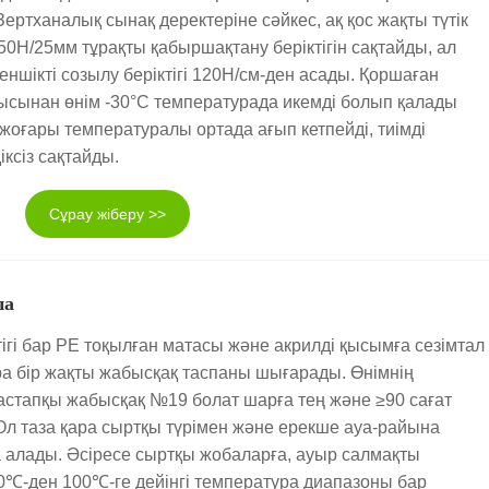
Зертханалық сынақ деректеріне сәйкес, ақ қос жақты түтік
50Н/25мм тұрақты қабыршақтану беріктігін сақтайды, ал
еншікті созылу беріктігі 120Н/см-ден асады. Қоршаған
ғысынан өнім -30°C температурада икемді болып қалады
 жоғары температуралы ортада ағып кетпейді, тиімді
діксіз сақтайды.
Сұрау жіберу >>
па
ігі бар PE тоқылған матасы және акрилді қысымға сезімтал
а бір жақты жабысқақ таспаны шығарады. Өнімнің
астапқы жабысқақ №19 болат шарға тең және ≥90 сағат
Ол таза қара сыртқы түрімен және ерекше ауа-райына
на алады. Әсіресе сыртқы жобаларға, ауыр салмақты
0℃-ден 100℃-ге дейінгі температура диапазоны бар