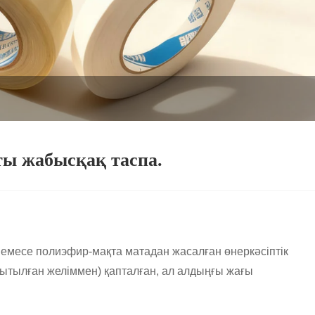
ты жабысқақ таспа.
а немесе полиэфир-мақта матадан жасалған өнеркәсіптік
лқытылған желіммен) қапталған, ал алдыңғы жағы