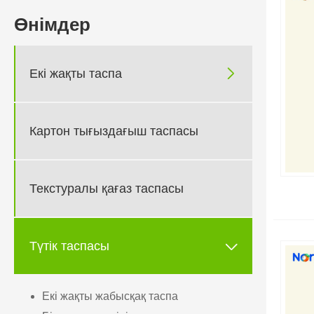
Өнімдер

Екі жақты таспа
Картон тығыздағыш таспасы
Текстуралы қағаз таспасы

Түтік таспасы
Екі жақты жабысқақ таспа