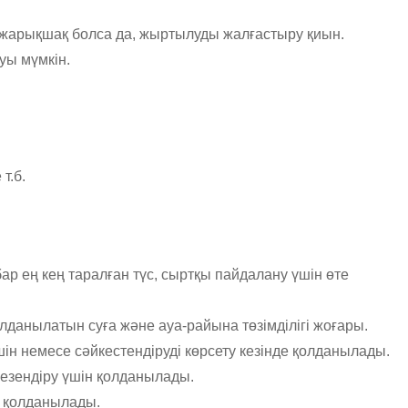
ті жарықшақ болса да, жыртылуды жалғастыру қиын.
уы мүмкін.
т.б.
бар ең кең таралған түс, сыртқы пайдалану үшін өте
лданылатын суға және ауа-райына төзімділігі жоғары.
 немесе сәйкестендіруді көрсету кезінде қолданылады.
 безендіру үшін қолданылады.
н қолданылады.