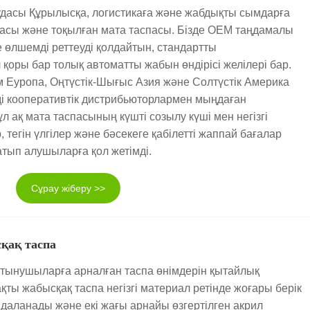
удасы Құрылысқа, логистикаға және жабдықты сымдарға
пасы және тоқылған мата таспасы. Бізде OEM таңдамалы
өлшемді реттеуді қолдайтын, стандартты
қоры бар толық автоматты жабын өндірісі желілері бар.
ім Еуропа, Оңтүстік-Шығыс Азия және Солтүстік Америка
і кооперативтік дистрибьюторлармен мыңдаған
ұл ақ мата таспасының күшті созылу күші мен негізгі
р, тегін үлгілер және бәсекеге қабілетті жаппай бағалар
атып алушыларға қол жетімді.
Сұрау жіберу >>
қақ таспа
ұтынушыларға арналған таспа өнімдерін қытайлық
жақты жабысқақ таспа негізгі материал ретінде жоғары берік
аланады және екі жағы арнайы өзгертілген акрил