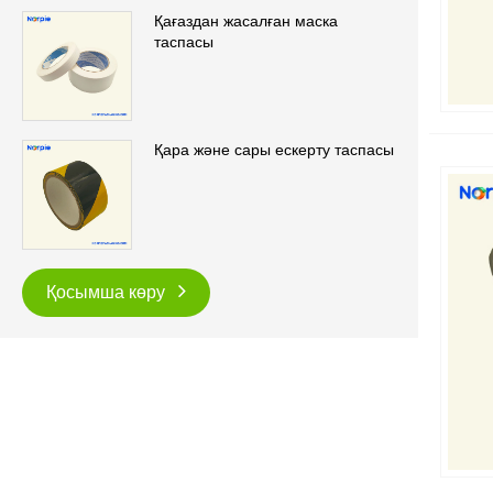
Қағаздан жасалған маска
таспасы
Қара және сары ескерту таспасы
Қосымша көру