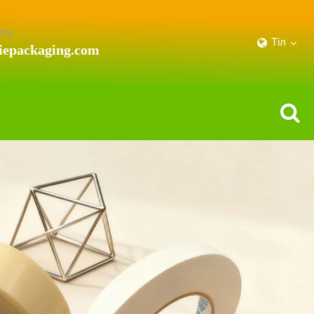
шта
Тіл
iepackaging.com