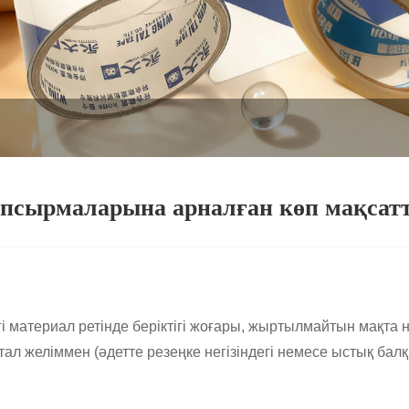
тапсырмаларына арналған көп мақсат
гізгі материал ретінде беріктігі жоғары, жыртылмайтын мақт
тал желіммен (әдетте резеңке негізіндегі немесе ыстық ба