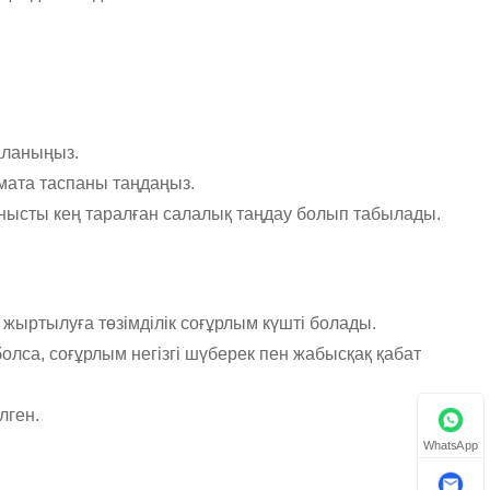
аланыңыз.
 мата таспаны таңдаңыз.
анысты кең таралған салалық таңдау болып табылады.
 жыртылуға төзімділік соғұрлым күшті болады.
лса, соғұрлым негізгі шүберек пен жабысқақ қабат
лген.
WhatsApp