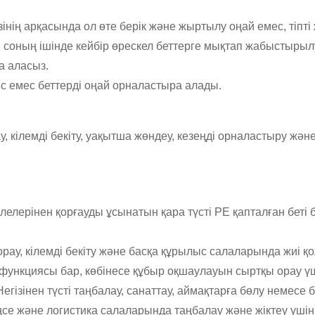
зінің арқасында ол өте берік және жыртылу оңай емес, тіп
ге, соның ішінде кейбір өрескел беттерге мықтап жабыстырыл
а аласыз.
іс емес беттерді оңай орналастыра алады.
 кілемді бекіту, уақытша жөндеу, кезеңді орналастыру және 
улелерінен қорғауды ұсынатын қара түсті PE қапталған беті 
рау, кілемді бекіту және басқа құрылыс салаларында жиі қо
кциясы бар, көбінесе құбыр оқшаулауын сыртқы орау үшін
Негізінен түсті таңбалау, санаттау, аймақтарға бөлу немесе
кеңсе және логистика салаларында таңбалау және жіктеу үші