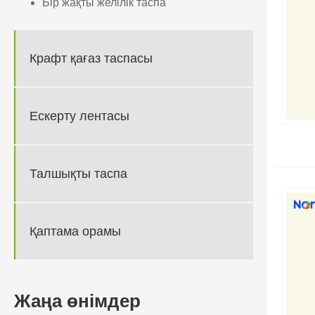
Бір жақты желілік таспа
Крафт қағаз таспасы
Ескерту лентасы
Талшықты таспа
Қаптама орамы
Жаңа өнімдер