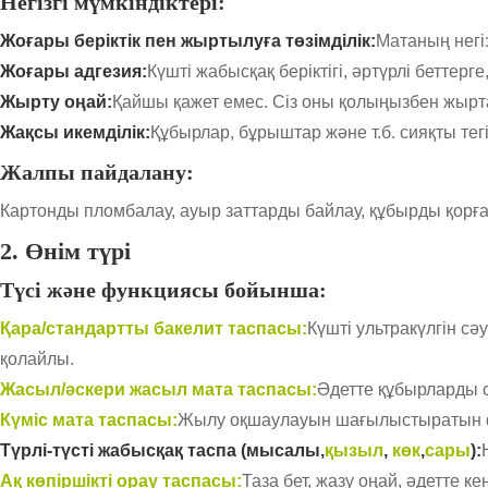
Негізгі мүмкіндіктері:
Жоғары беріктік пен жыртылуға төзімділік:
Матаның негі
Жоғары адгезия:
Күшті жабысқақ беріктігі, әртүрлі беттер
Жырту оңай:
Қайшы қажет емес. Сіз оны қолыңызбен жырт
Жақсы икемділік:
Құбырлар, бұрыштар және т.б. сияқты тег
Жалпы пайдалану:
Картонды пломбалау, ауыр заттарды байлау, құбырды қорғау,
2. Өнім түрі
Түсі және функциясы бойынша:
Қара/стандартты бакелит таспасы:
Күшті ультракүлгін сә
қолайлы.
Жасыл/әскери жасыл мата таспасы:
Әдетте құбырларды о
Күміс мата таспасы:
Жылу оқшаулауын шағылыстыратын фун
Түрлі-түсті жабысқақ таспа (мысалы,
қызыл
,
көк
,
сары
):
Ақ көпіршікті орау таспасы:
Таза бет, жазу оңай, әдетте 