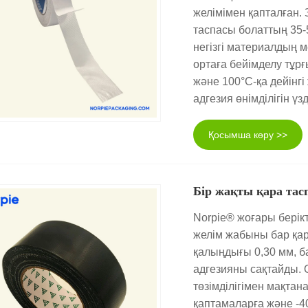
желімімен қапталған. 
таспасы болаттың 35-
негізгі материалдың м
ортаға бейімделу тұр
және 100°C-қа дейінгі
адгезия өнімділігін үз
Қосымша көру >>
Бір жақты қара тас
Norpie® жоғары берікт
желім жабыны бар қар
қалыңдығы 0,30 мм, б
адгезияны сақтайды. 
төзімділігімен мақта
қаптамаларға және -4