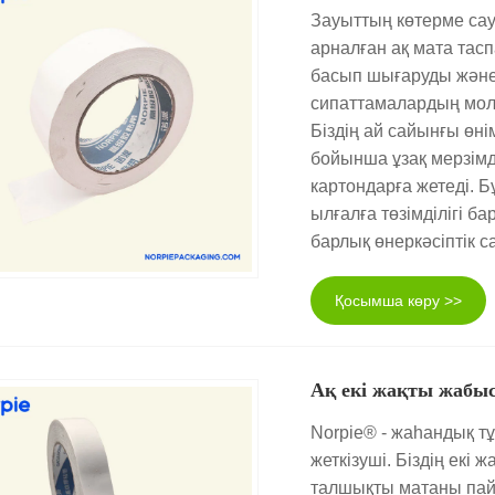
Зауыттың көтерме са
арналған ақ мата тас
басып шығаруды және 
сипаттамалардың мол 
Біздің ай сайынғы өн
бойынша ұзақ мерзімд
картондарға жетеді. Б
ылғалға төзімділігі ба
барлық өнеркәсіптік с
Қосымша көру >>
Ақ екі жақты жабыс
Norpie® - жаһандық т
жеткізуші. Біздің екі 
талшықты матаны пайд