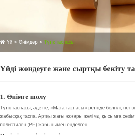
Үй
Өнімдер
Түтік таспасы
Үйді жөндеуге және сыртқы бекіту 
1. Өнімге шолу
Түтік таспасы, әдетте, «Мата таспасы» ретінде белгілі, не
жабысқақ таспа. Артқы жағы жоғары желімді қысымға сезім
полиэтилен (PE) жабынымен өңделген.