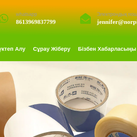
whatsapp
Электрондық по
8613969837799
jennifer@norp
ктеп Алу
Сұрау Жіберу
Бізбен Хабарласыңы