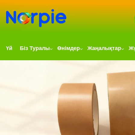
Үй
Біз Туралы
Өнімдер
Жаңалықтар
Жү