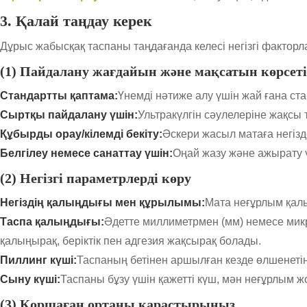
3. Қалай таңдау керек
Дұрыс жабысқақ таспаны таңдағанда келесі негізгі факторл
(1) Пайдалану жағдайын және мақсатын көрсеті
Стандартты қаптама:
Үнемді нәтиже алу үшін жай ғана ст
Сыртқы пайдалану үшін:
Ультракүлгін сәулелеріне жақсы 
Құбырды орау/кілемді бекіту:
Әскери жасыл матаға негіз
Белгілеу немесе санаттау үшін:
Оңай жазу және ажырату ү
(2) Негізгі параметрлерді көру
Негіздің қалыңдығы мен құрылымы:
Мата неғұрлым қалы
Таспа қалыңдығы:
Әдетте миллиметрмен (мм) немесе микр
қалыңырақ, беріктік пен адгезия жақсырақ болады.
Пиллинг күші:
Таспаның бетінен аршылған кезде өлшенетін
Сыну күші:
Таспаны бұзу үшін қажетті күш, мән неғұрлым ж
(3) Қоршаған ортаны қарастырыңыз