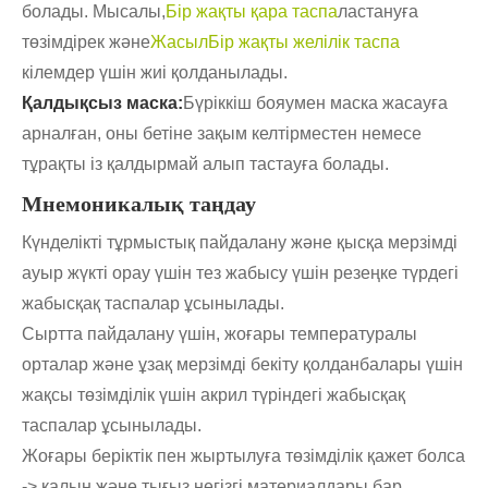
болады. Мысалы,
Бір жақты қара таспа
ластануға
төзімдірек және
Жасыл
Бір жақты желілік таспа
кілемдер үшін жиі қолданылады.
Қалдықсыз маска:
Бүріккіш бояумен маска жасауға
арналған, оны бетіне зақым келтірместен немесе
тұрақты із қалдырмай алып тастауға болады.
Мнемоникалық таңдау
Күнделікті тұрмыстық пайдалану және қысқа мерзімді
ауыр жүкті орау үшін тез жабысу үшін резеңке түрдегі
жабысқақ таспалар ұсынылады.
Сыртта пайдалану үшін, жоғары температуралы
орталар және ұзақ мерзімді бекіту қолданбалары үшін
жақсы төзімділік үшін акрил түріндегі жабысқақ
таспалар ұсынылады.
Жоғары беріктік пен жыртылуға төзімділік қажет болса
-> қалың және тығыз негізгі материалдары бар