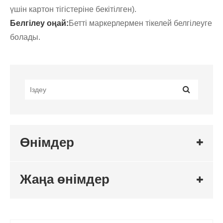
үшін картон тігістеріне бекітілген).
Белгілеу оңай:
Бетті маркерлермен тікелей белгілеуге
болады.
Өнімдер
Жаңа өнімдер