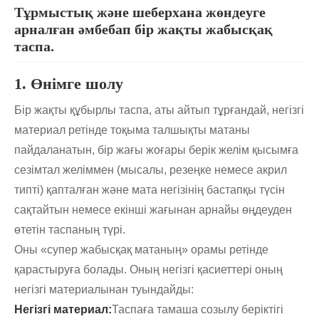
Тұрмыстық және шеберхана жөндеуге
арналған әмбебап бір жақты жабысқақ
таспа.
1. Өнімге шолу
Бір жақты құбырлы таспа, аты айтып тұрғандай, негізгі
материал ретінде тоқыма талшықты матаны
пайдаланатын, бір жағы жоғары берік желім қысымға
сезімтал желіммен (мысалы, резеңке немесе акрил
типті) қапталған және мата негізінің бастапқы түсін
сақтайтын немесе екінші жағынан арнайы өңдеуден
өтетін таспаның түрі.
Оны «супер жабысқақ матаның» орамы ретінде
қарастыруға болады. Оның негізгі қасиеттері оның
негізгі материалынан туындайды:
Негізгі материал:
Таспаға тамаша созылу беріктігі