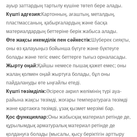
ауыр заттардың тартылу күшіне төтеп бере алады.
Күшті адгезия:
Картонның, ағаштың, металдың,
пластмассаның, қабырғалардың және басқа
материалдардың беттеріне берік жабыса алады.
Өте жақсы икемділік пен сәйкестік:
Шүберек сияқты,
оны өз қалауыңыз бойынша бүгуге және бүктеуге
болады және тегіс емес беттерге тығыз орналасады.
Жырту оңай:
Қайшы немесе пышақ қажет емес; оны
жалаң қолмен оңай жыртуға болады, бұл оны
пайдалануды өте ыңғайлы етеді.
Күшті төзімділік:
Әсіресе акрил желімінің түрі ауа-
райына жақсы төзімді, жоғары температураға төзімді
және қартаюға төзімді, ұзақ қызмет мерзімі бар.
Қос функциялар:
Оны жабысқақ материал ретінде де,
құрылымдық арматуралық материал ретінде де
қолдануға болады (мысалы, қысу беріктігін арттыру