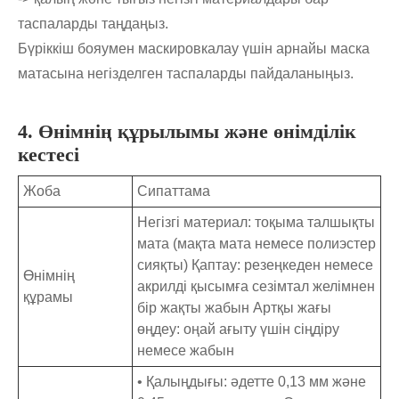
таспаларды таңдаңыз.
Бүріккіш бояумен маскировкалау үшін арнайы маска
матасына негізделген таспаларды пайдаланыңыз.
4. Өнімнің құрылымы және өнімділік
кестесі
Жоба
Сипаттама
Негізгі материал: тоқыма талшықты
мата (мақта мата немесе полиэстер
сияқты) Қаптау: резеңкеден немесе
Өнімнің
акрилді қысымға сезімтал желімнен
құрамы
бір жақты жабын Артқы жағы
өңдеу: оңай ағыту үшін сіңдіру
немесе жабын
• Қалыңдығы: әдетте 0,13 мм және