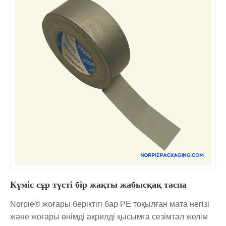
Күміс сұр түсті бір жақты жабысқақ таспа
Norpie® жоғары беріктігі бар PE тоқылған мата негізі
және жоғары өнімді акрилді қысымға сезімтал желім