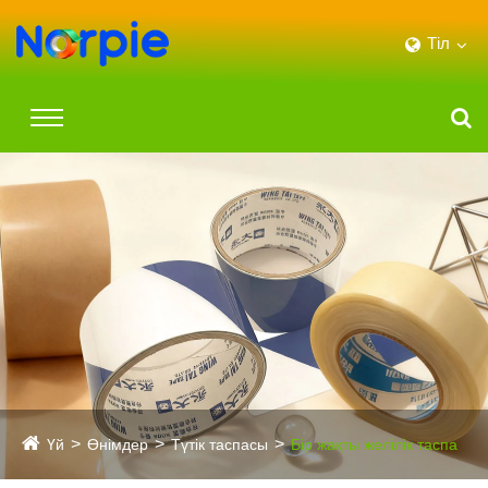
Тіл
Үй
Өнімдер
Түтік таспасы
Бір жақты желілік таспа