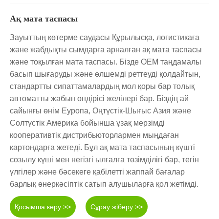
Ақ мата таспасы
Зауыттың көтерме саудасы Құрылысқа, логистикаға
және жабдықты сымдарға арналған ақ мата таспасы
және тоқылған мата таспасы. Бізде OEM таңдамалы
басып шығаруды және өлшемді реттеуді қолдайтын,
стандартты сипаттамалардың мол қоры бар толық
автоматты жабын өндірісі желілері бар. Біздің ай
сайынғы өнім Еуропа, Оңтүстік-Шығыс Азия және
Солтүстік Америка бойынша ұзақ мерзімді
кооперативтік дистрибьюторлармен мыңдаған
картондарға жетеді. Бұл ақ мата таспасының күшті
созылу күші мен негізгі ылғалға төзімділігі бар, тегін
үлгілер және бәсекеге қабілетті жаппай бағалар
барлық өнеркәсіптік сатып алушыларға қол жетімді.
Қосымша көру >>
Сұрау жіберу >>