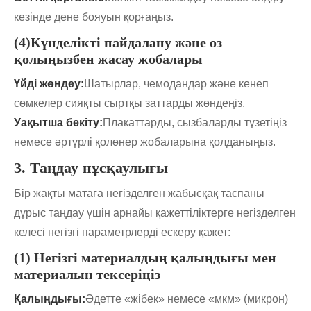
кезінде дене бояуын қорғаңыз.
(4)Күнделікті пайдалану және өз
қолыңызбен жасау жобалары
Үйді жөндеу:
Шатырлар, чемодандар және кенеп
сөмкелер сияқты сыртқы заттарды жөндеңіз.
Уақытша бекіту:
Плакаттарды, сызбаларды түзетіңіз
немесе әртүрлі қолөнер жобаларына қолданыңыз.
3. Таңдау нұсқаулығы
Бір жақты матаға негізделген жабысқақ таспаны
дұрыс таңдау үшін арнайы қажеттіліктерге негізделген
келесі негізгі параметрлерді ескеру қажет:
(1) Негізгі материалдың қалыңдығы мен
материалын тексеріңіз
Қалыңдығы:
Әдетте «жібек» немесе «мкм» (микрон)