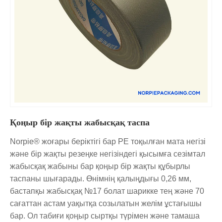
Қоңыр бір жақты жабысқақ таспа
Norpie® жоғары беріктігі бар PE тоқылған мата негізі
және бір жақты резеңке негізіндегі қысымға сезімтал
жабысқақ жабыны бар қоңыр бір жақты құбырлы
таспаны шығарады. Өнімнің қалыңдығы 0,26 мм,
бастапқы жабысқақ №17 болат шарикке тең және 70
сағаттан астам уақытқа созылатын желім ұстағышы
бар. Ол табиғи қоңыр сыртқы түрімен және тамаша