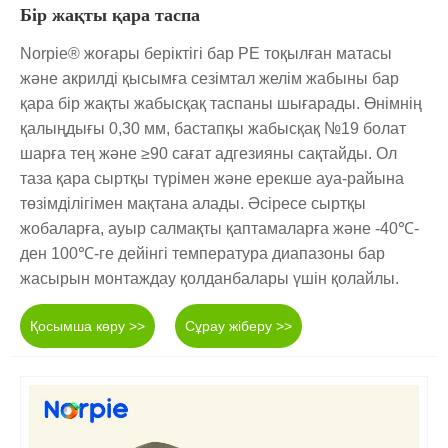
Бір жақты қара таспа
Norpie® жоғары беріктігі бар PE тоқылған матасы
және акрилді қысымға сезімтал желім жабыны бар
қара бір жақты жабысқақ таспаны шығарады. Өнімнің
қалыңдығы 0,30 мм, бастапқы жабысқақ №19 болат
шарға тең және ≥90 сағат адгезияны сақтайды. Ол
таза қара сыртқы түрімен және ерекше ауа-райына
төзімділігімен мақтана алады. Әсіресе сыртқы
жобаларға, ауыр салмақты қаптамаларға және -40℃-
ден 100℃-ге дейінгі температура диапазоны бар
жасырын монтаждау қолданбалары үшін қолайлы.
Қосымша көру >>
Сұрау жіберу >>