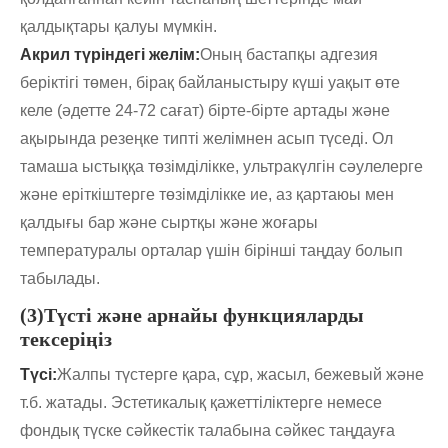
қалдықтары қалуы мүмкін.
Акрил түріндегі желім:
Оның бастапқы адгезия
беріктігі төмен, бірақ байланыстыру күші уақыт өте
келе (әдетте 24-72 сағат) бірте-бірте артады және
ақырында резеңке типті желімнен асып түседі. Ол
тамаша ыстыққа төзімділікке, ультракүлгін сәулелерге
және еріткіштерге төзімділікке ие, аз қартаюы мен
қалдығы бар және сыртқы және жоғары
температуралы орталар үшін бірінші таңдау болып
табылады.
(3)Түсті және арнайы функцияларды
тексеріңіз
Түсі:
Жалпы түстерге қара, сұр, жасыл, бежевый және
т.б. жатады. Эстетикалық қажеттіліктерге немесе
фондық түске сәйкестік талабына сәйкес таңдауға