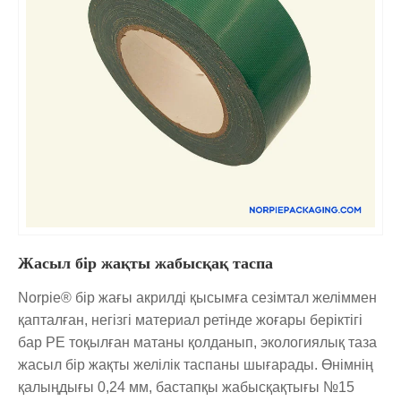
Жасыл бір жақты жабысқақ таспа
Norpie® бір жағы акрилді қысымға сезімтал желіммен
қапталған, негізгі материал ретінде жоғары беріктігі
бар PE тоқылған матаны қолданып, экологиялық таза
жасыл бір жақты желілік таспаны шығарады. Өнімнің
қалыңдығы 0,24 мм, бастапқы жабысқақтығы №15