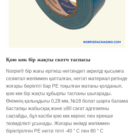
Қою көк бір жақты скотч таспасы
Norpie® бір жағы еріткіш негізіндегі акрилді қысымға
сезімтал желіммен қапталған, негізгі материал ретінде
жоғары беріктігі бар PE тоқылған матаны қолданып,
қою көк бір жақты құбырлы таспаны шығарады.
Өнімнің қалыңдығы 0,28 мм, №18 болат шарға балама
бастапқы жабысқақ және ≥80 сағат адгезияны
сақтайды, бұл кәсіби қою көк көрініс пен ерекше
төзімділікті ұсынады. Жоғары өнімді желіммен
біріктірілген PE негізі тіпті -40 ° C пен 80 ° C