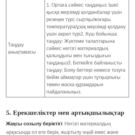
1. Ортаға сәйкес таңдаңыз: Ішкі/
қысқа мерзімді қолданбалар үшін
резеңке түрі; сыртқы/жоғары
температура/ұзақ мерзімді қолдану
үшін акрил түрі2. Күш бойынша
таңдау: Жүктеме талаптарына
Таңдау
сәйкес негізгі материалдың
анықтамасы
қалыңдығы мен тығыздығын
таңдаңыз3. Беткейге байланысты
таңдау: Бояу беттері немесе тозуға
бейім аймақтар үшін тұтқырлығы
төмен маска құрамдарын
пайдаланыңыз.
5. Ерекшеліктер мен артықшылықтар
Жақсы созылу беріктігі
: Негізгі материалдың
арқасында ол өте берік, жыртылу оңай емес және