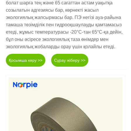
болат шарға тең және 65 сағаттан астам уақытқа
созылатын адгезиясы бар, көрнекті жасыл
экологиялық жапсырмасы бар. ПЭ негізі ауа-райына
тамаша төзімділік пен гидрооқшаулауды қамтамасыз
етеді, жұмыс температурасы -20°C-тан 65°C-қа дейін,
бұл оны әсіресе экологиялық таза өнімдер мен
экологиялық жобаларды орау үшін қолайлы етеді.
Қосымша көру >>
Сұрау жіберу >>