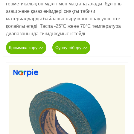
герметикалық өнімділігімен мақтана алады, бұл оны
ағаш және қағаз өнімдері сияқты табиғи
материалдарды байланыстыру және орау үшін өте
қолайлы етеді. Таспа -25°C және 70°C температура
диапазонында тиімді жұмыс істейді.
Қосымша көру >>
Сұрау жіберу >>