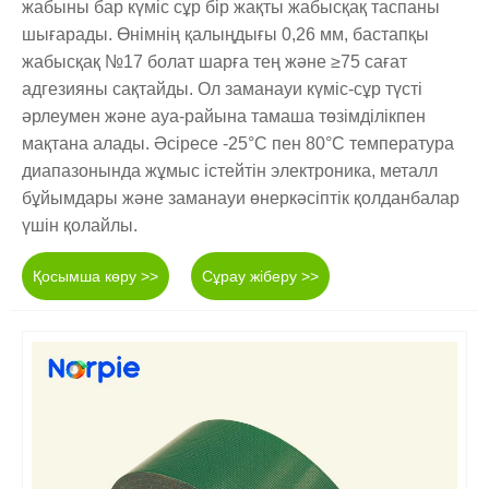
жабыны бар күміс сұр бір жақты жабысқақ таспаны
шығарады. Өнімнің қалыңдығы 0,26 мм, бастапқы
жабысқақ №17 болат шарға тең және ≥75 сағат
адгезияны сақтайды. Ол заманауи күміс-сұр түсті
әрлеумен және ауа-райына тамаша төзімділікпен
мақтана алады. Әсіресе -25°C пен 80°C температура
диапазонында жұмыс істейтін электроника, металл
бұйымдары және заманауи өнеркәсіптік қолданбалар
үшін қолайлы.
Қосымша көру >>
Сұрау жіберу >>