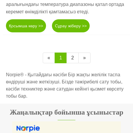
аралығындағы температура диапазоны қатал ортада
керемет өнімділікті қамтамасыз етеді.
Қосымша көру >>
Сұрау жіберу >>
«
1
2
»
Norpie® - Қытайдағы кәсіби Бір жақты желілік таспа
өндіруші және жеткізуші. Бізде тәжірибелі сату тобы,
кәсіби техниктер және сатудан кейінгі қызмет көрсету
тобы бар.
Жаңалықтар бойынша ұсыныстар