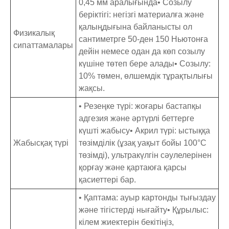
0,45 мм аралығында• Созылу
беріктігі: негізгі материалға және
қалыңдығына байланысты ол
Физикалық
сантиметрге 50-ден 150 Ньютонға
сипаттамалары
дейін немесе одан да көп созылу
күшіне төтеп бере алады• Созылу:
10% төмен, өлшемдік тұрақтылығы
жақсы.
• Резеңке түрі: жоғары бастапқы
адгезия және әртүрлі беттерге
күшті жабысу• Акрил түрі: ыстыққа
Жабысқақ түрі
төзімділік (ұзақ уақыт бойы 100°C
төзімді), ультракүлгін сәулелерінен
қорғау және қартаюға қарсы
қасиеттері бар.
• Қаптама: ауыр картонды тығыздау
және тігістерді нығайту• Құрылыс:
кілем жиектерін бекітіңіз,