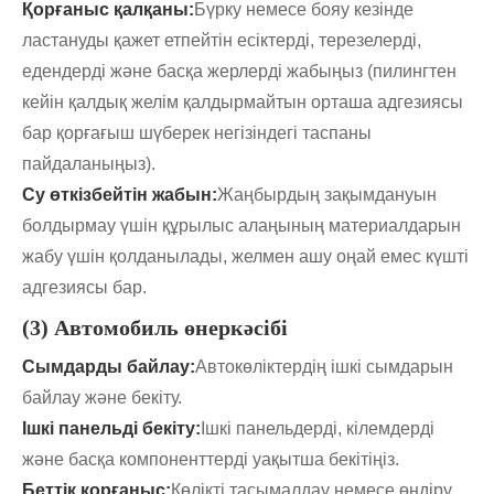
Қорғаныс қалқаны:
Бүрку немесе бояу кезінде
ластануды қажет етпейтін есіктерді, терезелерді,
едендерді және басқа жерлерді жабыңыз (пилингтен
кейін қалдық желім қалдырмайтын орташа адгезиясы
бар қорғағыш шүберек негізіндегі таспаны
пайдаланыңыз).
Су өткізбейтін жабын:
Жаңбырдың зақымдануын
болдырмау үшін құрылыс алаңының материалдарын
жабу үшін қолданылады, желмен ашу оңай емес күшті
адгезиясы бар.
(3) Автомобиль өнеркәсібі
Сымдарды байлау:
Автокөліктердің ішкі сымдарын
байлау және бекіту.
Ішкі панельді бекіту:
Ішкі панельдерді, кілемдерді
және басқа компоненттерді уақытша бекітіңіз.
Беттік қорғаныс:
Көлікті тасымалдау немесе өндіру