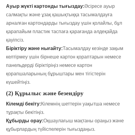
Ауыр жүкті картонды тығыздау:
Әсіресе ауыр
салмақты және ұзақ қашықтыққа тасымалдауға
арналған картондарды тығыздау үшін қолайлы, бұл
қарапайым пластик таспаға қарағанда әлдеқайда
қауіпсіз.
Біріктіру және нығайту:
Тасымалдау кезінде зақым
келтірмеу үшін бірнеше картон қораптарын немесе
панельдерді біріктіріңіз немесе картон
қорапшаларының бұрыштары мен тігістерін
күшейтіңіз.
(2) Құрылыс және безендіру
Кілемді бекіту:
Кілемнің шеттерін уақытша немесе
тұрақты бекітіңіз.
Құбырды орау:
Оқшаулағыш мақтаны ораңыз және
құбырлардың түйіспелерін тығыздаңыз.