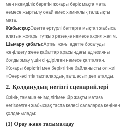
мен икемділік беретін жоғары берік мақта мата
немесе жыртылу оңай емес химиялық талшықты
мата.
Жабысқақ:
Әдетте әртүрлі беттерге мықтап жабыса
алатын жоғары тұтқыр резеңке немесе акрил желім.
Шығару қабаты:
Артқы жағы әдетте босатуды
жеңілдету және қабаттар арасындағы адгезияны
болдырмау үшін сіңдірілген немесе қапталған.
Жоғары беріктігі мен беріктігіне байланысты ол жиі
«Өнеркәсіптік таспалардың патшасы» деп аталды.
2. Қолданудың негізгі сценарийлері
Өзінің тамаша өнімділігімен бір жақты матаға
негізделген жабысқақ таспа келесі салаларда кеңінен
қолданылады:
(1) Орау және тасымалдау