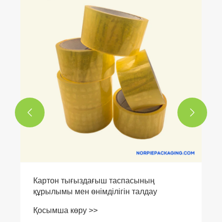
Екі жақты таспа: заманауи өндіріс пен
дизайндағы көрінбейтін қаһарман
Қосымша көру >>

