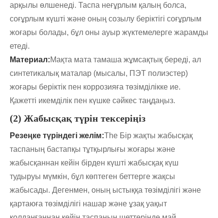
арқылы өлшенеді. Таспа неғұрлым қалың болса,
соғұрлым күшті және оның созылу беріктігі соғұрлым
жоғары болады, бұл оны ауыр жүктемелерге жарамды
етеді.
Материал:
Мақта мата тамаша жұмсақтық береді, ал
синтетикалық маталар (мысалы, ПЭТ полиэстер)
жоғары беріктік пен коррозияға төзімділікке ие.
Қажетті икемділік пен күшке сәйкес таңдаңыз.
(2) Жабысқақ түрін тексеріңіз
Резеңке түріндегі желім:
The
Бір жақты жабысқақ
таспаның бастапқы тұтқырлығы жоғары және
жабысқаннан кейін бірден күшті жабысқақ күш
тудыруы мүмкін, бұл көптеген беттерге жақсы
жабысады. Дегенмен, оның ыстыққа төзімділігі және
қартаюға төзімділігі нашар және ұзақ уақыт
қолданғаннан кейін таспаның шеттерінде май