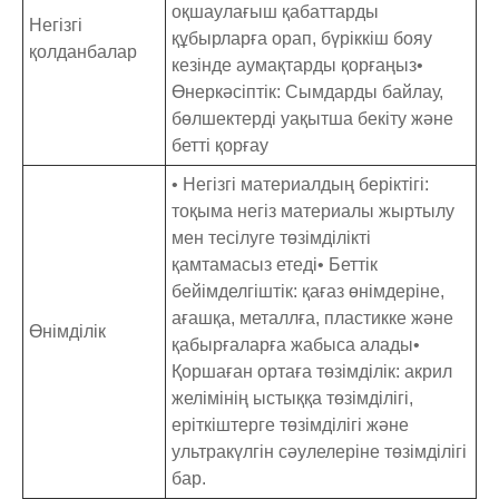
оқшаулағыш қабаттарды
Негізгі
құбырларға орап, бүріккіш бояу
қолданбалар
кезінде аумақтарды қорғаңыз•
Өнеркәсіптік: Сымдарды байлау,
бөлшектерді уақытша бекіту және
бетті қорғау
• Негізгі материалдың беріктігі:
тоқыма негіз материалы жыртылу
мен тесілуге ​​төзімділікті
қамтамасыз етеді• Беттік
бейімделгіштік: қағаз өнімдеріне,
ағашқа, металлға, пластикке және
Өнімділік
қабырғаларға жабыса алады•
Қоршаған ортаға төзімділік: акрил
желімінің ыстыққа төзімділігі,
еріткіштерге төзімділігі және
ультракүлгін сәулелеріне төзімділігі
бар.